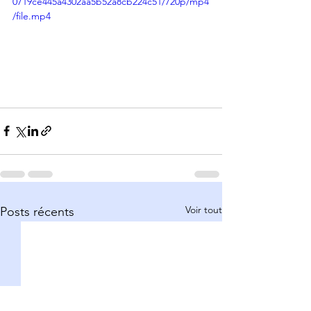
0719ce445a4302aa5b52a8cb224c51/720p/mp4
/file.mp4
Voir tout
Posts récents