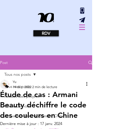
RDV
Post
Tous nos posts
Yu
Tous nos posts
14 déc. 2022
2 min de lecture
Étude de cas : Armani
Recueil des projets
Beauty déchiffre le code
Chine-Chinois
des couleurs en Chine
Actualités des marques en Chine
Dernière mise à jour :
17 janv. 2024