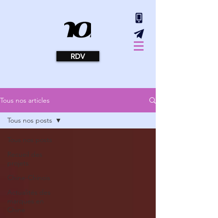
RDV
Tous nos articles
Tous nos posts
Tous nos posts
Recueil des
projets
Chine-Chinois
Actualités des
marques en
Chine