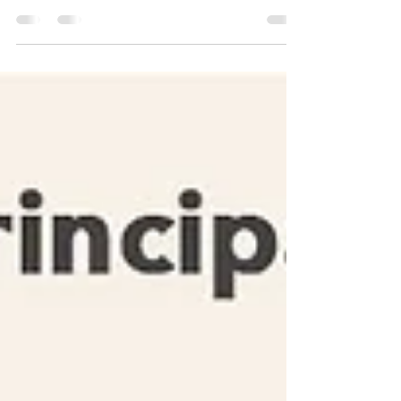
séduit le marché chinois ! Cette marque
française de prestige s’est...