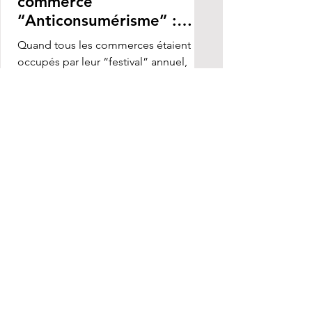
commerce
“Anticonsumérisme” :
derrière la scène du
Quand tous les commerces étaient
fameux "11.11" en Chine
occupés par leur “festival” annuel,
Pourquoi Netease Yeation a annoncé
le "Quit" d'événement 11·11？